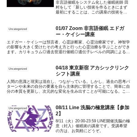
非言語催眠をシステム化した催眠術師 田
村をして「新しい技術を作るときにまず
最初にすることは、この講座の技術を発
火すること」と言わしめる、非言語催眠
の同調の奥義がここにあります。あなた
の脳に埋め込まれる過去の偉人の思考回
01/07 Zoom 非言語催眠 エドガ
Uncategorized
路があなたの人生を大き...
ー・ケイシー講座
エドガー・ケイシーは預言者、心霊診断家、心霊治療家です。神智学
の影響を大きく受けたその考え方と行った心霊治療を学ぶことができ
ます。カリキュラム◎過去世退行催眠◎遺伝子レベルの同調による身
体の問題点を感じる◎上次元と繋がる◎患者の最良の幸せの...
04/18 東京新宿 アカシックリンク
Uncategorized
シフト講座
人間の意識と現実は混在し、つながっている。しかし、過去の思考パ
ターンや未来の自分の要素を自ら主体的に管理することで、簡単に自
分の本質を更新し、次元的な変化を生み出すことが可能になる。この
講座では、現在の自分とつながる過去と未来を再プログラム...
08/11 Line 洗脳の極意講座【参加
Uncategorized
2】
8/11（火）20:00-23:59 LINE開催洗脳の極
意（封入）催眠術の講座です。受講希望
の方は、お気軽にどうぞ。