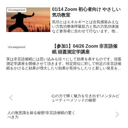
01/14 Zoom 初心者向け やさしい
Uncategorized
気功教室
気功とはエネルギーとは合気感覚みえな
い力気功整体呼吸筋力と気の力気功体操
など参加者に合わせて行ないます。他の
講座を受講して体感覚高めたい方これか
ら講座受講検討している方身体の調子が
すぐれない方興味がある方【受講料】
【参加1】04/26 Zoom 非言語催
Uncategorized
５,０００円【受講資格...
眠 頭蓋測定学講座
実は非言語催眠には思い込みも往々にして効果を表すものです。頭蓋
測定学講座を開催させて頂きます。特定部位に対して特定の非言語催
眠をかけると効果が増大したり効果が長持ちしたりと新しい発見を得
ることができます。普通に非言語催眠をかけることに飽きて...
心の力で輝く魅力を引き出す!メンタルビ
ューティーメソッドの秘密
人の無意識を操る秘密!非言語催眠の驚く
べき力