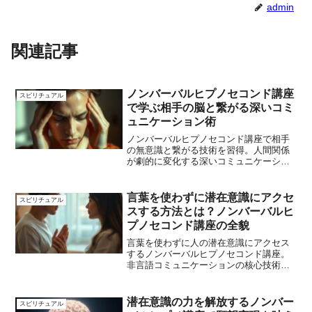
admin
関連記事
ノンバーバルヒプノセコンド講座
スピリチュアル
で学ぶ相手の脳と繋がる深いコミ
ュニケーション術
ノンバーバルヒプノセコンド講座で相手
の無意識と繋がる技術を習得。人間関係
が劇的に変化する深いコミュニケーショ
ン術を伝授します。
言葉を使わずに潜在意識にアクセ
スピリチュアル
スする方法とは？ノンバーバルヒ
プノセコンド講座の全貌
言葉を使わずに人の潜在意識にアクセス
するノンバーバルヒプノセコンド講座。
非言語コミュニケーションの核心技術を
習得し、人間関係を深化させる方法を伝
授します。
潜在意識の力を解放するノンバー
スピリチュアル