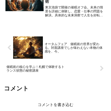
術
東京池袋で開催の催眠オフ会。未来の情
景を詳細に体験し、恋愛・仕事の問題を
解決。具体的な未来洞察で人生を好転さ
せる実践的な技術を紹介。
オータムフェア 催眠術の世界が変わ
る。対面講座でしか味わえない本物の体
感を、今。
催眠術の核心を学ぶ！札幌で体験するト
ランス状態の秘密講座
コメント
コメントを書き込む