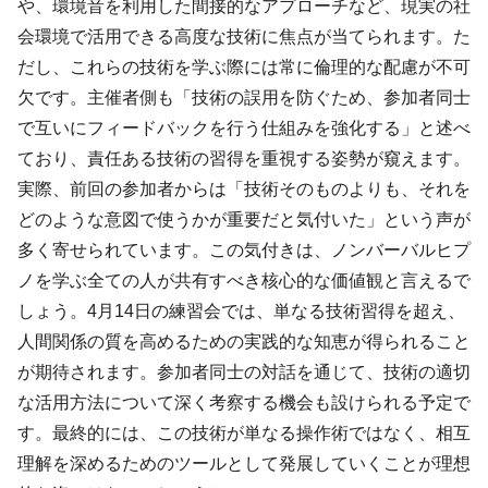
や、環境音を利用した間接的なアプローチなど、現実の社
会環境で活用できる高度な技術に焦点が当てられます。た
だし、これらの技術を学ぶ際には常に倫理的な配慮が不可
欠です。主催者側も「技術の誤用を防ぐため、参加者同士
で互いにフィードバックを行う仕組みを強化する」と述べ
ており、責任ある技術の習得を重視する姿勢が窺えます。
実際、前回の参加者からは「技術そのものよりも、それを
どのような意図で使うかが重要だと気付いた」という声が
多く寄せられています。この気付きは、ノンバーバルヒプ
ノを学ぶ全ての人が共有すべき核心的な価値観と言えるで
しょう。4月14日の練習会では、単なる技術習得を超え、
人間関係の質を高めるための実践的な知恵が得られること
が期待されます。参加者同士の対話を通じて、技術の適切
な活用方法について深く考察する機会も設けられる予定で
す。最終的には、この技術が単なる操作術ではなく、相互
理解を深めるためのツールとして発展していくことが理想