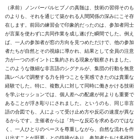
（承前）ノンバーバルヒプノの真髄は、技術の習得そのも
のよりも、それを通じて築かれる人間関係の深みにこそ存
在します。前回の練習会で印象的だったのは、参加者同士
が言葉を使わずに共同作業を成し遂げた瞬間でした。例え
ば、一人の参加者が窓の方向を見つめただけで、他の参加
者たちが自然とその視線に導かれ、結果として全員の注意
力が一つのポイントに集約される現象が観察されました。
このような微細な非言語のシグナルが、集団の行動を無意
識レベルで調整する力を持つことを実感できたのは貴重な
経験でした。特に、複数人に対して同時に働きかける技術
を学ぶセッションでは、個人差への配慮が何よりも重要で
あることが浮き彫りにされました。というのも、同じ非言
語の合図でも、人によって受け止め方や反応の速度が異な
るからです。主催者からは「均一な反応を求めるのではな
く、一人ひとりのペースを尊重しながら、自然な流れを作
り出すことが肝要」との指摘があり、参加者たちは多様性