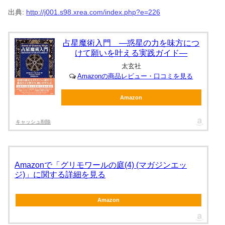
出典:
http://j001.s98.xrea.com/index.php?e=226
占星魔術入門 ―惑星の力を味方につ
けて願いを叶える実践ガイド―
太玄社
Amazonの商品レビュー・口コミを見る
Amazon
キャッシュ削除
Amazonで「グリモワールの庭(4) (マガジンエッ
ジ)」に関する詳細を見る
Amazon