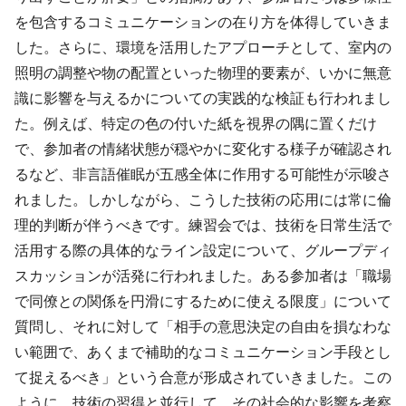
を包含するコミュニケーションの在り方を体得していきま
した。さらに、環境を活用したアプローチとして、室内の
照明の調整や物の配置といった物理的要素が、いかに無意
識に影響を与えるかについての実践的な検証も行われまし
た。例えば、特定の色の付いた紙を視界の隅に置くだけ
で、参加者の情緒状態が穏やかに変化する様子が確認され
るなど、非言語催眠が五感全体に作用する可能性が示唆さ
れました。しかしながら、こうした技術の応用には常に倫
理的判断が伴うべきです。練習会では、技術を日常生活で
活用する際の具体的なライン設定について、グループディ
スカッションが活発に行われました。ある参加者は「職場
で同僚との関係を円滑にするために使える限度」について
質問し、それに対して「相手の意思決定の自由を損なわな
い範囲で、あくまで補助的なコミュニケーション手段とし
て捉えるべき」という合意が形成されていきました。この
ように、技術の習得と並行して、その社会的な影響を考察