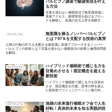
バルヒプノ講座で願望実現を叶え
る方法
言葉を使わない催眠技法で無意識領域に
直接アクセス。願望実現を妨げるブロッ
クを解除し、意識の次元上昇を体験する4
時間集中講座。
無意識を操るノンバーバルヒプノ
スピリチュアル
とは？97％を支配する技術の真実
人間の行動の97％を支配する無意識に直接アプローチするノンバー
バルヒプノの技術とは？言葉を使わない催眠技法の効果と倫理的問題
を解説。
ハイブリッド催眠術で感じる力を
スピリチュアル
目覚めさせる！固定概念を超える
新技術
ハイブリッド催眠術で感じる力を目覚め
させ、固定概念を打破。思考の枠を超え
た新技術でコミュニケーション能力向上
や自己成長を実現。
池袋の未来進行催眠オフ会で人生
スピリチュアル
好転！具体的未来を知る実践的技