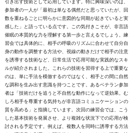
引き出す技術として応用しています。特に興味深いのは、
参加者の一人が「最初は単なる偶然だと思っていたが、回
数を重ねるごとに明らかに意図的な同期が起きていると実
感した」と語っている点です。この気付きこそが、非言語
催眠の本質的な力を理解する第一歩と言えるでしょう。練
習会では具体的に、相手の呼吸のリズムに合わせて自分自
身の動作を調整する方法や、視線の動きだけで相手の注意
を誘導する技術など、日常生活で応用可能な実践的なスキ
ルが紹介されました。これらの技術を習得する上で重要な
のは、単に手法を模倣するのではなく、相手との間に自然
な調和を生み出す意識を持つことです。あるベテラン参加
者は「技術だけを追うと不自然な動作になって逆効果。む
しろ相手を尊重する気持ちが非言語コミュニケーションの
質を高める」と指摘しています。次回の練習会では、こう
した基本技術を発展させ、より複雑な状況下での応用が検
討される予定です。例えば、複数人を同時に誘導する方法