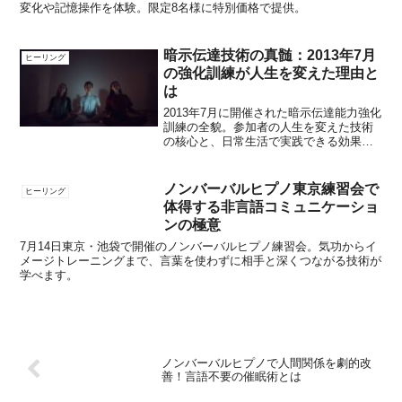
変化や記憶操作を体験。限定8名様に特別価格で提供。
暗示伝達技術の真髄：2013年7月
ヒーリング
の強化訓練が人生を変えた理由と
は
2013年7月に開催された暗示伝達能力強化
訓練の全貌。参加者の人生を変えた技術
の核心と、日常生活で実践できる効果的
なコミュニケーション方法を解説しま
す。
ノンバーバルヒプノ東京練習会で
ヒーリング
体得する非言語コミュニケーショ
ンの極意
7月14日東京・池袋で開催のノンバーバルヒプノ練習会。気功からイ
メージトレーニングまで、言葉を使わずに相手と深くつながる技術が
学べます。
ノンバーバルヒプノで人間関係を劇的改
善！言語不要の催眠術とは