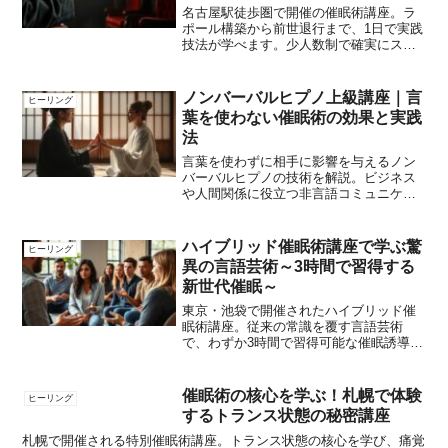
名古屋駅徒歩圏で開催の催眠術講座。ラ
ポール構築から前世退行まで、1日で実践
技法が学べます。少人数制で確実にスキ
ルアップ。特別価格3万円で提供中。
ノンバーバルヒプノ上級講座｜言
ヒーリング
葉を使わない催眠術の効果と実践
法
言葉を使わずに相手に影響を与えるノン
バーバルヒプノの技術を解説。ビジネス
や人間関係に役立つ非言語コミュニケー
ションの極意とは？
ハイブリッド催眠術講座で学ぶ驚
ヒーリング
異の言語芸術～3時間で習得する
新世代催眠～
東京・池袋で開催されたハイブリッド催
眠術講座。従来の常識を覆す言語芸術
で、わずか3時間で習得可能な催眠誘導技
術を伝授。驚異の成功率を実現する新世
代メソッドを詳しく紹介。
催眠術の核心を学ぶ！札幌で体験
ヒーリング
するトランス状態の秘密講座
札幌で開催される特別催眠術講座。トランス状態の核心を学び、痛覚