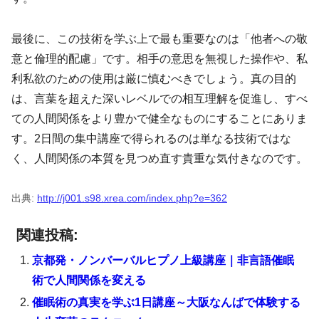
最後に、この技術を学ぶ上で最も重要なのは「他者への敬
意と倫理的配慮」です。相手の意思を無視した操作や、私
利私欲のための使用は厳に慎むべきでしょう。真の目的
は、言葉を超えた深いレベルでの相互理解を促進し、すべ
ての人間関係をより豊かで健全なものにすることにありま
す。2日間の集中講座で得られるのは単なる技術ではな
く、人間関係の本質を見つめ直す貴重な気付きなのです。
出典:
http://j001.s98.xrea.com/index.php?e=362
関連投稿:
京都発・ノンバーバルヒプノ上級講座｜非言語催眠
術で人間関係を変える
催眠術の真実を学ぶ1日講座～大阪なんばで体験する