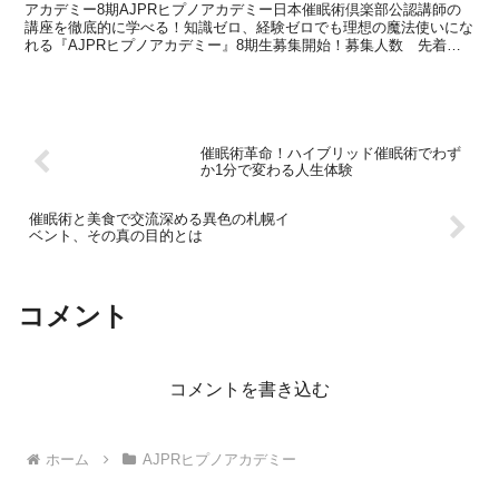
アカデミー8期AJPRヒプノアカデミー日本催眠術倶楽部公認講師の
講座を徹底的に学べる！知識ゼロ、経験ゼロでも理想の魔法使いにな
れる『AJPRヒプノアカデミー』8期生募集開始！募集人数 先着１
０名AJPRヒプノアカデミーには催眠術の枠を超越し...
催眠術革命！ハイブリッド催眠術でわず
か1分で変わる人生体験
催眠術と美食で交流深める異色の札幌イ
ベント、その真の目的とは
コメント
コメントを書き込む
ホーム
AJPRヒプノアカデミー