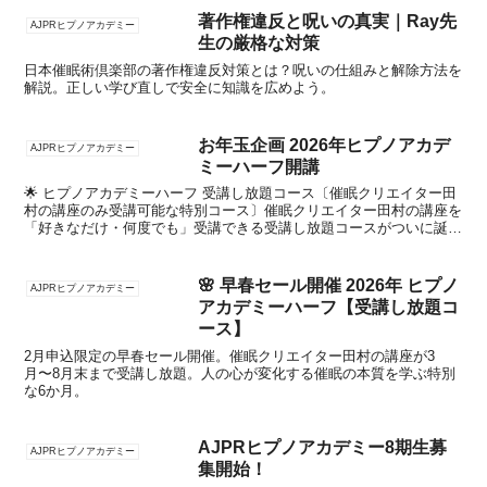
著作権違反と呪いの真実｜Ray先
AJPRヒプノアカデミー
生の厳格な対策
日本催眠術倶楽部の著作権違反対策とは？呪いの仕組みと解除方法を
解説。正しい学び直しで安全に知識を広めよう。
お年玉企画 2026年ヒプノアカデ
AJPRヒプノアカデミー
ミーハーフ開講
🌟 ヒプノアカデミーハーフ 受講し放題コース〔催眠クリエイター田
村の講座のみ受講可能な特別コース〕催眠クリエイター田村の講座を
「好きなだけ・何度でも」受講できる受講し放題コースがついに誕生
しました！🔥 2026年1月1日スタート → 202...
🌸 早春セール開催 2026年 ヒプノ
AJPRヒプノアカデミー
アカデミーハーフ【受講し放題コ
ース】
2月申込限定の早春セール開催。催眠クリエイター田村の講座が3
月〜8月末まで受講し放題。人の心が変化する催眠の本質を学ぶ特別
な6か月。
AJPRヒプノアカデミー8期生募
AJPRヒプノアカデミー
集開始！