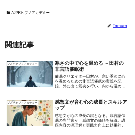
AJPRヒプノアカデミー
Tamura
関連記事
寒さの中で心を温める －田村の
AJPRヒプノアカデミー
非言語催眠術
催眠クリエイター田村が、寒い季節に心
を温めるための非言語催眠の実践を記
録。外に出て気功を行い、内から温める
体験を参加者と共有。メンタルヘルスを
維持する方法を提案します。
感想文が育む心の成長とスキルア
AJPRヒプノアカデミー
ップ
感想文が心の成長の鍵となる。非言語催
眠の専門家が、感想文の価値を解説。講
座内容の深理解と実践力向上に効果的。