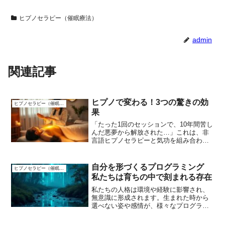
ヒプノセラピー（催眠療法）
admin
関連記事
ヒプノで変わる！3つの驚きの効
ヒプノセラピー（催眠療法）
果
「たった1回のセッションで、10年間苦し
んだ悪夢から解放された…」これは、非
言語ヒプノセラピーと気功を組み合わせ
たPTSD治療を受けたクライアントの実体
験です。心の傷が消える瞬間を目の当た
りにした時、私はこの技術の可能性に震
自分を形づくるプログラミング
ヒプノセラピー（催眠療法）
えました。 PT...
私たちは育ちの中で刻まれる存在
私たちの人格は環境や経験に影響され、
無意識に形成されます。生まれた時から
選べない姿や感情が、様々なプログラミ
ングを通して絶対的な現実になっていき
ます。その後の経験が、喜びや苦しみと