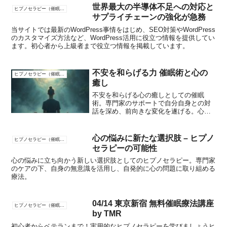
して深く刻まれ、さらにその人格を変化
世界最大の半導体不足への対応と
ヒプノセラピー（催眠療法）
させていきます。
サプライチェーンの強化が急務
当サイトでは最新のWordPress事情をはじめ、SEO対策やWordPress
のカスタマイズ方法など、WordPress活用に役立つ情報を提供してい
ます。初心者から上級者まで役立つ情報を掲載しています。
不安を和らげる力 催眠術と心の
ヒプノセラピー（催眠療法）
癒し
不安を和らげる心の癒しとしての催眠
術。専門家のサポートで自分自身との対
話を深め、前向きな変化を遂げる。心の
健康を取り戻し、日々の生活をより豊か
に。
心の悩みに新たな選択肢 – ヒプノ
ヒプノセラピー（催眠療法）
セラピーの可能性
心の悩みに立ち向かう新しい選択肢としてのヒプノセラピー。専門家
のケアの下、自身の無意識を活用し、自発的に心の問題に取り組める
療法。
04/14 東京新宿 無料催眠療法講座
ヒプノセラピー（催眠療法）
by TMR
初心者からベテランまで！実用的なヒプノセラピーを学びましょうヒ