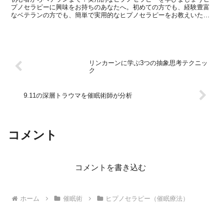
プノセラピーに興味をお持ちのあなたへ。初めての方でも、経験豊富
なベテランの方でも、簡単で実用的なヒプノセラピーをお教えいたし
ます。ヒプノセラピーと言えば、年齢をさかのぼって過去を...
リンカーンに学ぶ3つの抽象思考テクニッ
ク
9.11の深層トラウマを催眠術師が分析
コメント
コメントを書き込む
ホーム
催眠術
ヒプノセラピー（催眠療法）