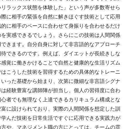
いリラックス状態を体験した」という声が多数寄せら
の際に相手の緊張を自然に解きほぐす技術として応用
識的に相手のペースに合わせて身振りを合わせるだけ
のを実感できるでしょう。さらにこの技術は人間関係
用できます。自分自身に対して非言語的なアプローチ
期待できるのです。例えば、ダイエットが長続きしな
体感覚に働きかけることで自然と健康的な生活リズム
ではこうした技術を習得するための具体的なトレーニ
といった基礎から始まり、次第に微細な非言語シグナ
導は経験豊富な講師陣が担当し、個人の習得度に合わ
初心者でも無理なく上達できるカリキュラム構成とな
豊富に設けられており、実際の人間関係を想定した訓
で学んだ技術を日常生活ですぐに応用できる実践力が
の方や、マネジメント職の方にとっては、チームの雰