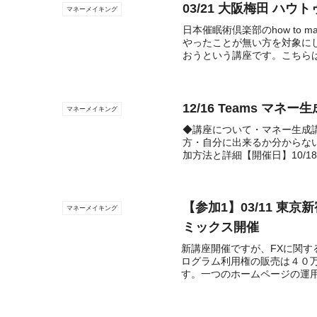
03/21 大阪梅田 ハ
マネーメイキング
日本催眠術倶楽部のhow to 
やったことが無い方を対象に
おうという講座です。こちらは
12/16 Teams マネ
マネーメイキング
◆講座について・マネー生成
方・自分に出来るか分からな
加方法と詳細【開催日】10/18
【参加1】03/11 東
マネーメイキング
ミックス開催
新講座開催ですが、FXに関す
ログラム利用権の販売は４０
す。一つのホームページの運用