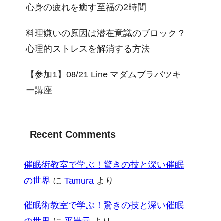
心身の疲れを癒す至福の2時間
料理嫌いの原因は潜在意識のブロック？
心理的ストレスを解消する方法
【参加1】08/21 Line マダムブラバツキ
ー講座
Recent Comments
催眠術教室で学ぶ！驚きの技と深い催眠
の世界
に
Tamura
より
催眠術教室で学ぶ！驚きの技と深い催眠
の世界
に
平岩元
より