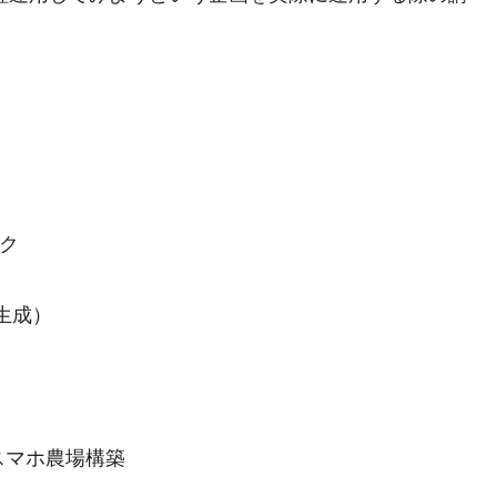
ック
P生成）
スマホ農場構築