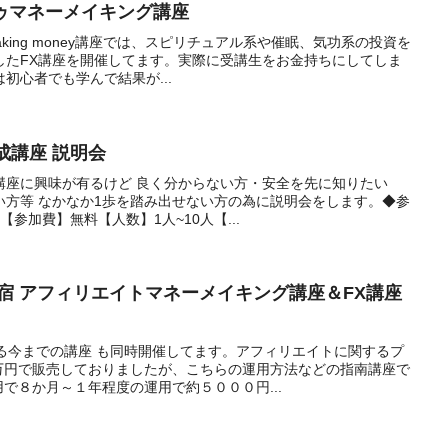
ウトゥマネーメイキング講座
making money講座では、スピリチュアル系や催眠、気功系の投資を
したFX講座を開催してます。実際に受講生をお金持ちにしてしま
初心者でも学んで結果が...
ー生成講座 説明会
講座に興味が有るけど 良く分からない方・安全を先に知りたい
い方等 なかなか1歩を踏み出せない方の為に説明会をします。◆参
【参加費】無料【人数】1人~10人【...
京新宿 アフィリエイトマネーメイキング講座＆FX講座
る今までの講座 も同時開催してます。アフィリエイトに関するプ
万円で販売しておりましたが、こちらの運用方法などの指南講座で
で８か月～１年程度の運用で約５０００円...