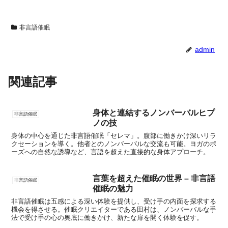
非言語催眠
admin
関連記事
身体と連結するノンバーバルヒプ
非言語催眠
ノの技
身体の中心を通じた非言語催眠「セレマ」。腹部に働きかけ深いリラ
クセーションを導く。他者とのノンバーバルな交流も可能。ヨガのポ
ーズへの自然な誘導など、言語を超えた直接的な身体アプローチ。
言葉を超えた催眠の世界 – 非言語
非言語催眠
催眠の魅力
非言語催眠は五感による深い体験を提供し、受け手の内面を探求する
機会を得させる。催眠クリエイターである田村は、ノンバーバルな手
法で受け手の心の奥底に働きかけ、新たな扉を開く体験を促す。