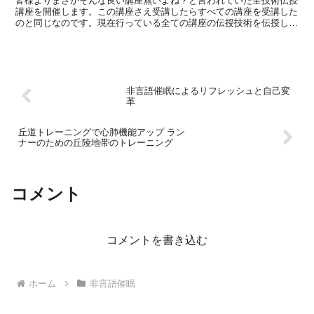
皆様よりまさかそんな良い講座無いよね？と言われていた全技術伝授
講座を開催します。この講座さえ受講したらすべての講座を受講した
のと同じなのです。現在行っている全ての講座の伝授技術を伝授しま
す。全ての講座と同じ説明は難しいので簡易な説明と使い方...
非言語催眠によるリフレッシュと自己変
革
丘道トレーニングで心肺機能アップ ラン
ナーのための丘陵地帯のトレーニング
コメント
コメントを書き込む
ホーム
非言語催眠