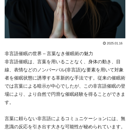
2025.01.16
非言語催眠の世界 – 言葉なき催眠術の魅力
非言語催眠は、言葉を用いることなく、身体の動き、目
線、表情などのノンバーバル(非言語)な要素を用いて対象
者を催眠状態に誘導する革新的な手法です。従来の催眠術
では言葉による暗示が中心でしたが、この非言語催眠の登
場により、より自然で円滑な催眠経験を得ることができま
す。
言葉に頼らない非言語によるコミュニケーションには、無
意識の反応を引き出す大きな可能性が秘められています。