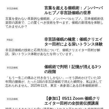
言葉を超える催眠術：ノンバーバ
非言語催眠
ルヒプノ非言語催眠の世界
言葉を使わない革新的な催眠術、ノンバーバルヒプノ。日本催眠術倶
楽部の講座で、この驚くべき技術を学べます。催眠の新境地を体験し
てみませんか？
非言語催眠の極意：催眠クリエイ
R指定
ター田村による深いトランス体験
非言語催眠の技術と応用方法について、催眠クリエイター田村が解
説。深いトランス体験があなたを待っています。
催眠術で判明！記憶が消える3つ
非言語催眠
の段階
「もう一生この痛みと付き合うしかない」―そう諦めかけていた10
年間の腰痛が、たった1回の非言語催眠で消えた瞬間を、私は決して
忘れられません。2023年11月、東京・表参道にある日本催眠術研究
所で起こったこの出来事は、催眠術の可能性を根本から...
【参加1】05/11 Zoom 催眠クリ
非言語催眠
エイター田村の全技術伝授講座