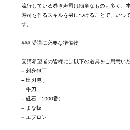
流行している巻き寿司は簡単なものも多く、
寿司を作るスキルを身につけることで、いつ
す。
### 受講に必要な準備物
受講希望者の皆様には以下の道具をご用意い
– 刺身包丁
– 出刃包丁
– 牛刀
– 砥石（1000番）
– まな板
– エプロン