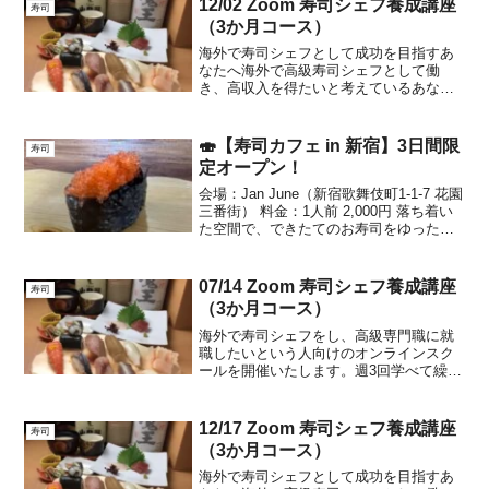
12/02 Zoom 寿司シェフ養成講座
寿司
（3か月コース）
海外で寿司シェフとして成功を目指すあ
なたへ海外で高級寿司シェフとして働
き、高収入を得たいと考えているあなた
に朗報です。私たちのオンラインスクー
ルは、そんな夢を叶えるための特別なプ
ログラムを提供しています。週3回のレッ
🍣【寿司カフェ in 新宿】3日間限
寿司
スンを通じて、自宅で繰り...
定オープン！
会場：Jan June（新宿歌舞伎町1-1-7 花園
三番街） 料金：1人前 2,000円 落ち着い
た空間で、できたてのお寿司をゆったり
楽しめる特別なカフェイベントです。📅
3/19（木）11:00〜14:00🌅最終日！ゆっ
たり味わう“寿司カ...
07/14 Zoom 寿司シェフ養成講座
寿司
（3か月コース）
海外で寿司シェフをし、高級専門職に就
職したいという人向けのオンラインスク
ールを開催いたします。週3回学べて繰り
返し自宅で勉強できます。現在の寿司シ
ェフの給与はアメリカやヨーロッパ、ド
バイでは月給80万円から150万円と非常に
12/17 Zoom 寿司シェフ養成講座
寿司
高額で常に寿司シ...
（3か月コース）
海外で寿司シェフとして成功を目指すあ