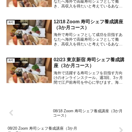
なたへ海外で高級寿司シェフとして働
き、高収入を得たいと考えているあなた
に朗報です。私たちのオンラインスクー
ルは、そんな夢を叶えるための特別なプ
ログラムを提供しています。週3回のレッ
12/18 Zoom 寿司シェフ養成講座
寿司
スンを通じて、自宅で繰り...
（3か月コース）
海外で寿司シェフとして成功を目指すあ
なたへ海外で高級寿司シェフとして働
き、高収入を得たいと考えているあなた
に朗報です。私たちのオンラインスクー
ルは、そんな夢を叶えるための特別なプ
ログラムを提供しています。週3回のレッ
02/23 東京新宿 寿司シェフ養成講
寿司
スンを通じて、自宅で繰り...
座（3か月コース）
海外で活躍する寿司シェフを目指す方向
けのオンラインスクール。週3回、3ヶ月
間で江戸前寿司を中心に学びます。海外
での店舗運営や現場での問題にも対応。
08/18 Zoom 寿司シェフ養成講座（3か月
コース）
08/20 Zoom 寿司シェフ養成講座（3か月