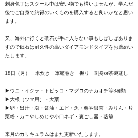
刺身包丁はスクール中は安い物でも構いませんが、学んだ
後でご自身で納得のいくものを購入すると良いかなと思い
ます。
又、海外に行くと砥石が手に入らない事もしばしばありま
すので砥石は耐久性の高いダイアモンドタイプをお薦めい
たします。
18日（月） 米炊き 軍艦巻き 握り 刺身or茶碗蒸し
▶︎ウニ・イクラ・トビッコ・マグロのナカオチ等3種類
▶︎大根（ツマ用）・大葉
▶︎卵・出汁・塩・醤油・エビ・魚・栗や銀杏・みりん・片
栗粉・カニやしめじや小口ネギ・裏ごし器・蒸籠
来月のカリキュラムはまた更新いたします。