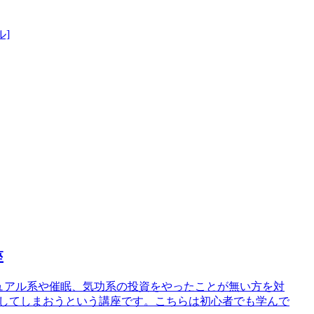
ル]
座
、スピリチュアル系や催眠、気功系の投資をやったことが無い方を対
にしてしまおうという講座です。こちらは初心者でも学んで