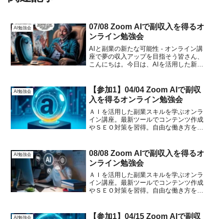
07/08 Zoom AIで副収入を得るオ
AI勉強会
ンライン勉強会
AIと副業の新たな可能性 - オンライン講
座で夢の収入アップを目指そう皆さん、
こんにちは。今日は、AIを活用した新し
い副業の可能性についてお話ししたいと
思います。テクノロジーの進化が目覚ま
しい昨今、私たちの生活や仕事のあり方
【参加1】04/04 Zoom AIで副収
AI勉強会
も大きく変わりつ...
入を得るオンライン勉強会
ＡＩを活用した副業スキルを学ぶオンラ
イン講座。最新ツールでコンテンツ作成
やＳＥＯ対策を習得。自由な働き方を目
指す方向け。月額３万円、ヒプノアカデ
ミー卒業生は無料。
08/08 Zoom AIで副収入を得るオ
AI勉強会
ンライン勉強会
ＡＩを活用した副業スキルを学ぶオンラ
イン講座。最新ツールでコンテンツ作成
やＳＥＯ対策を習得。自由な働き方を目
指す方向け。月額３万円、ヒプノアカデ
ミー卒業生は無料。
【参加1】04/15 Zoom AIで副収
AI勉強会