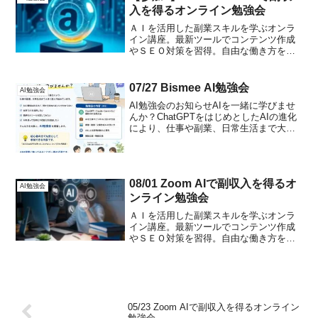
入を得るオンライン勉強会
ＡＩを活用した副業スキルを学ぶオンラ
イン講座。最新ツールでコンテンツ作成
やＳＥＯ対策を習得。自由な働き方を目
指す方向け。月額３万円、ヒプノアカデ
ミー卒業生は無料。
07/27 Bismee AI勉強会
AI勉強会
AI勉強会のお知らせAIを一緒に学びませ
んか？ChatGPTをはじめとしたAIの進化
により、仕事や副業、日常生活まで大き
く変わり始めています。「AIに興味はあ
るけど、何から始めればいいかわからな
い」「仕事でAIを活用したい」「最新の
AIツー...
08/01 Zoom AIで副収入を得るオ
AI勉強会
ンライン勉強会
ＡＩを活用した副業スキルを学ぶオンラ
イン講座。最新ツールでコンテンツ作成
やＳＥＯ対策を習得。自由な働き方を目
指す方向け。月額３万円、ヒプノアカデ
ミー卒業生は無料。
05/23 Zoom AIで副収入を得るオンライン
勉強会