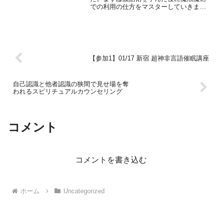
での利用の仕方をマスターしていきまし
ょう。カリキュラム腹話術の基礎魔術と
しての封入のいろはパペットを利用した
被験者の感情操作沢山のご参加お待ちし
てます｡【参加費】２8０,...
【参加1】01/17 新宿 超神非言語催眠講座
自己認識と他者認識の狭間で見せ場を奪
われるスピリチュアルカウンセリング
コメント
コメントを書き込む
ホーム
Uncategorized