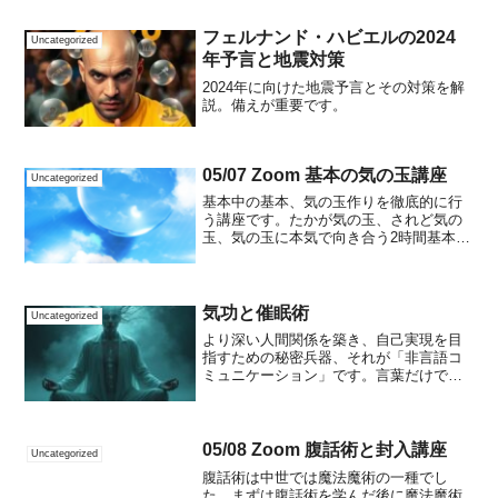
があります。それは、驚くべき効果を発
揮する『催眠療法』です。催眠療法は、
フェルナンド・ハビエルの2024
Uncategorized
科学的根拠に基づいた...
年予言と地震対策
2024年に向けた地震予言とその対策を解
説。備えが重要です。
05/07 Zoom 基本の気の玉講座
Uncategorized
基本中の基本、気の玉作りを徹底的に行
う講座です。たかが気の玉、されど気の
玉、気の玉に本気で向き合う2時間基本講
座。お気軽にご参加下さい。皆様の受講
をお待ちしてます。参加費 5,000円【定
員】6名ご興味の有る方はぜひ受講して下
さいませ。講座...
気功と催眠術
Uncategorized
より深い人間関係を築き、自己実現を目
指すための秘密兵器、それが「非言語コ
ミュニケーション」です。言葉だけでは
伝えきれない人の想いや心の動きを感じ
取る能力を高めることで、人との絆をよ
り強固なものにしていくことができま
す。そして、その鍵となるの...
05/08 Zoom 腹話術と封入講座
Uncategorized
腹話術は中世では魔法魔術の一種でし
た。まずは腹話術を学んだ後に魔法魔術