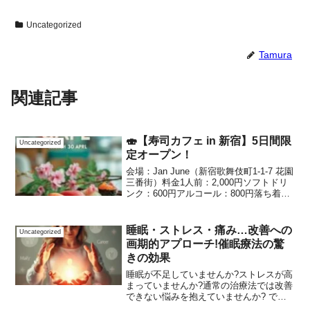
Uncategorized
Tamura
関連記事
🍣【寿司カフェ in 新宿】5日間限
Uncategorized
定オープン！
会場：Jan June（新宿歌舞伎町1-1-7 花園
三番街）料金1人前：2,000円ソフトドリ
ンク：600円アルコール：800円落ち着い
た空間で、できたてのお寿司をゆったり
楽しめる特別なカフェイベントを今週も
開催します。📅 開催スケジュール...
睡眠・ストレス・痛み…改善への
Uncategorized
画期的アプローチ!催眠療法の驚
きの効果
睡眠が不足していませんか?ストレスが高
まっていませんか?通常の治療法では改善
できない悩みを抱えていませんか? で
は、きっとあなたにとって新しい選択肢