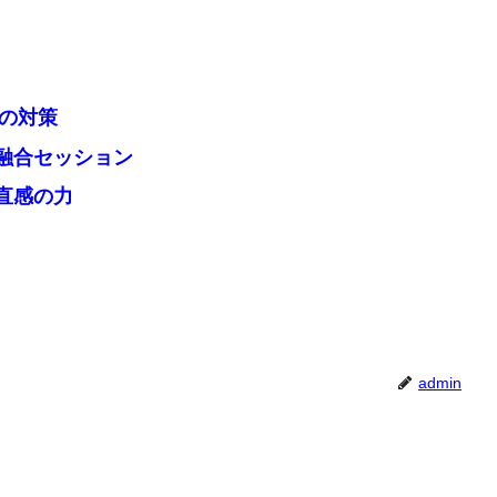
その対策
融合セッション
直感の力
admin