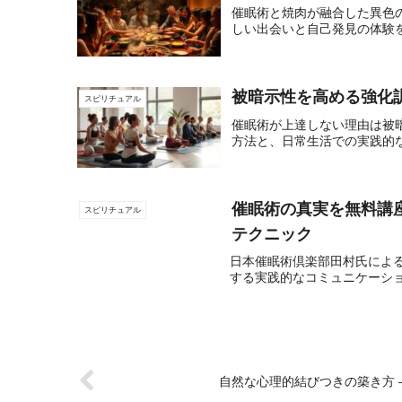
催眠術と焼肉が融合した異色
しい出会いと自己発見の体験を
被暗示性を高める強化
スピリチュアル
催眠術が上達しない理由は被
方法と、日常生活での実践的
催眠術の真実を無料講
スピリチュアル
テクニック
日本催眠術倶楽部田村氏による
する実践的なコミュニケーシ
自然な心理的結びつきの築き方 