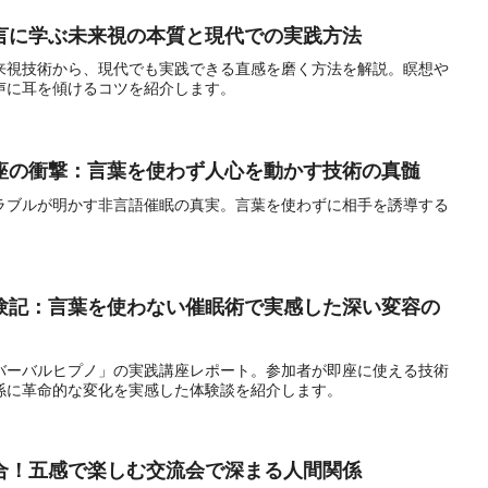
言に学ぶ未来視の本質と現代での実践方法
来視技術から、現代でも実践できる直感を磨く方法を解説。瞑想や
声に耳を傾けるコツを紹介します。
座の衝撃：言葉を使わず人心を動かす技術の真髄
ラブルが明かす非言語催眠の真実。言葉を使わずに相手を誘導する
験記：言葉を使わない催眠術で実感した深い変容の
バーバルヒプノ」の実践講座レポート。参加者が即座に使える技術
係に革命的な変化を実感した体験談を紹介します。
合！五感で楽しむ交流会で深まる人間関係