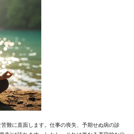
な苦難に直面します。仕事の喪失、予期せぬ病の診