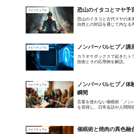
恐山のイタコとマヤ予
スピリチュアル
恐山のイタコと古代マヤの未
自然との対話を通じて内なる
ノンバーバルヒプノ講
スピリチュアル
カラオケボックスで起きたト
技術とその応用例を解説。
ノンバーバルヒプノ体
スピリチュアル
瞬間
言葉を使わない催眠術「ノン
を習得し、日常会話や人間関
催眠術と焼肉の異色融
スピリチュアル