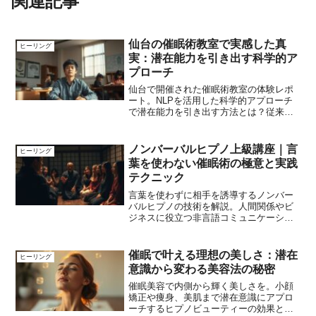
関連記事
仙台の催眠術教室で実感した真
ヒーリング
実：潜在能力を引き出す科学的ア
プローチ
仙台で開催された催眠術教室の体験レポ
ート。NLPを活用した科学的アプローチ
で潜在能力を引き出す方法とは？従来の
イメージを覆す催眠術の真実に迫りま
す。
ノンバーバルヒプノ上級講座｜言
ヒーリング
葉を使わない催眠術の極意と実践
テクニック
言葉を使わずに相手を誘導するノンバー
バルヒプノの技術を解説。人間関係やビ
ジネスに役立つ非言語コミュニケーショ
ンの極意を伝授。
催眠で叶える理想の美しさ：潜在
ヒーリング
意識から変わる美容法の秘密
催眠美容で内側から輝く美しさを。小顔
矯正や痩身、美肌まで潜在意識にアプロ
ーチするヒプノビューティーの効果とメ