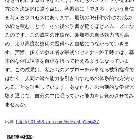
得を可能にするカギなのです。私たちのメソッドが従来の
方法と決定的に違う点は、学習者に「できる」という自信
を与えるプロセスにあります。最初の3分間で小さな成功
体験を積むことで、その後の学習が驚くほどスムーズにな
るのです。この成功の連鎖が、参加者の自己効力感を高
め、より高度な技術の習得へと自然につながっていきま
す。実際、多くの参加者が最初のセミナー終了時には、基
本的な催眠誘導を自信を持って行えるようになっていま
す。この成果は、私たちのアプローチが単なる技術指導で
はなく、人間の潜在能力を引き出すための体系的な方法で
あることを証明しています。あなたもこの画期的な学習体
験を通じて、自分の中に眠っていた能力を目覚めさせてみ
ませんか。
出典:
http://j001.s98.xrea.com/index.php?e=437
関連投稿: