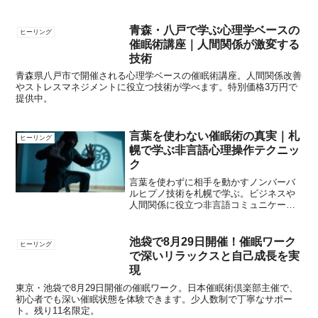
カニズムを解説。
青森・八戸で学ぶ心理学ベースの
ヒーリング
催眠術講座｜人間関係が激変する
技術
青森県八戸市で開催される心理学ベースの催眠術講座。人間関係改善
やストレスマネジメントに役立つ技術が学べます。特別価格3万円で
提供中。
言葉を使わない催眠術の真実｜札
ヒーリング
幌で学ぶ非言語心理操作テクニッ
ク
言葉を使わずに相手を動かすノンバーバ
ルヒプノ技術を札幌で学ぶ。ビジネスや
人間関係に役立つ非言語コミュニケーシ
ョンの極意を伝授。
池袋で8月29日開催！催眠ワーク
ヒーリング
で深いリラックスと自己成長を実
現
東京・池袋で8月29日開催の催眠ワーク。日本催眠術倶楽部主催で、
初心者でも深い催眠状態を体験できます。少人数制で丁寧なサポー
ト。残り11名限定。